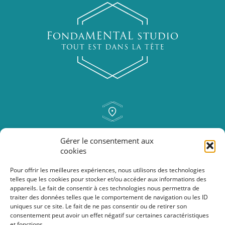
rue Isolée, 46
Gérer le consentement aux
6250 Aiseau-Presles
cookies
Pour offrir les meilleures expériences, nous utilisons des technologies
telles que les cookies pour stocker et/ou accéder aux informations des
nancy@fondamentalstudio.be
appareils. Le fait de consentir à ces technologies nous permettra de
0472/40.35.74
traiter des données telles que le comportement de navigation ou les ID
uniques sur ce site. Le fait de ne pas consentir ou de retirer son
consentement peut avoir un effet négatif sur certaines caractéristiques
et fonctions.