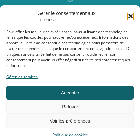
rue Isolée, 46
Gérer le consentement aux
6250 Aiseau-Presles
cookies
Pour offrir les meilleures expériences, nous utilisons des technologies
telles que les cookies pour stocker et/ou accéder aux informations des
nancy@fondamentalstudio.be
appareils. Le fait de consentir à ces technologies nous permettra de
0472/40.35.74
traiter des données telles que le comportement de navigation ou les ID
uniques sur ce site. Le fait de ne pas consentir ou de retirer son
consentement peut avoir un effet négatif sur certaines caractéristiques
et fonctions.
TVA BE 0772.577.185
Gérer les services
Copyright ©2026 FondaMENTAL Studio
Accepter
Conditions générales
Politique de confidentialité & RGPD
Refuser
Politique de cookies
Propulsé par
Accio
Voir les préférences
Politique de cookies