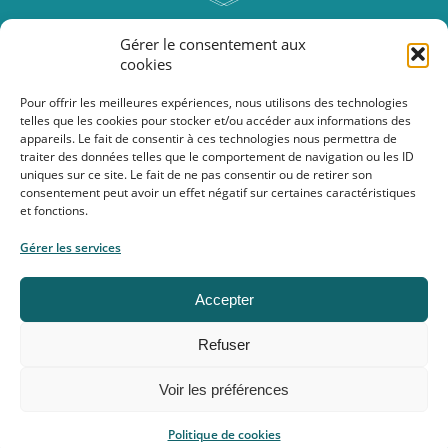
rue Isolée, 46
Gérer le consentement aux
6250 Aiseau-Presles
cookies
Pour offrir les meilleures expériences, nous utilisons des technologies
telles que les cookies pour stocker et/ou accéder aux informations des
nancy@fondamentalstudio.be
appareils. Le fait de consentir à ces technologies nous permettra de
0472/40.35.74
traiter des données telles que le comportement de navigation ou les ID
uniques sur ce site. Le fait de ne pas consentir ou de retirer son
consentement peut avoir un effet négatif sur certaines caractéristiques
et fonctions.
TVA BE 0772.577.185
Gérer les services
Copyright ©2026 FondaMENTAL Studio
Accepter
Conditions générales
Politique de confidentialité & RGPD
Refuser
Politique de cookies
Propulsé par
Accio
Voir les préférences
Politique de cookies