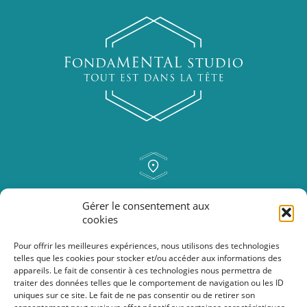
rue Isolée, 46
Gérer le consentement aux
6250 Aiseau-Presles
cookies
Pour offrir les meilleures expériences, nous utilisons des technologies
telles que les cookies pour stocker et/ou accéder aux informations des
nancy@fondamentalstudio.be
appareils. Le fait de consentir à ces technologies nous permettra de
0472/40.35.74
traiter des données telles que le comportement de navigation ou les ID
uniques sur ce site. Le fait de ne pas consentir ou de retirer son